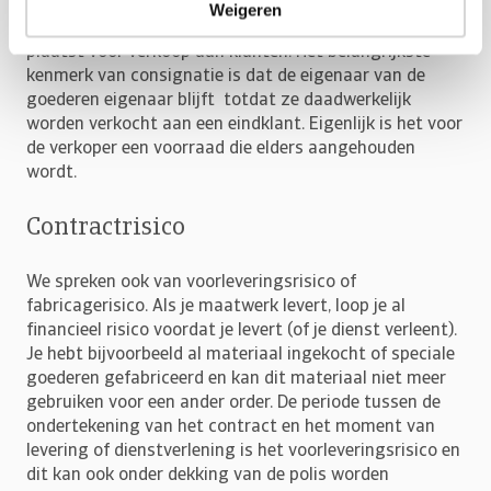
verkoper zijn goederen aan een derde partij levert en
Weigeren
deze goederen in de inventaris van de consignee
plaatst voor verkoop aan klanten. Het belangrijkste
kenmerk van consignatie is dat de eigenaar van de
goederen eigenaar blijft totdat ze daadwerkelijk
worden verkocht aan een eindklant. Eigenlijk is het voor
de verkoper een voorraad die elders aangehouden
wordt.
Contractrisico
We spreken ook van voorleveringsrisico of
fabricagerisico. Als je maatwerk levert, loop je al
financieel risico voordat je levert (of je dienst verleent).
Je hebt bijvoorbeeld al materiaal ingekocht of speciale
goederen gefabriceerd en kan dit materiaal niet meer
gebruiken voor een ander order. De periode tussen de
ondertekening van het contract en het moment van
levering of dienstverlening is het voorleveringsrisico en
dit kan ook onder dekking van de polis worden