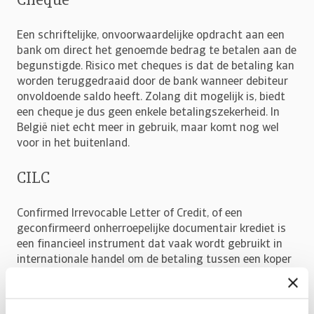
Cheque
Een schriftelijke, onvoorwaardelijke opdracht aan een
bank om direct het genoemde bedrag te betalen aan de
begunstigde. Risico met cheques is dat de betaling kan
worden teruggedraaid door de bank wanneer debiteur
onvoldoende saldo heeft. Zolang dit mogelijk is, biedt
een cheque je dus geen enkele betalingszekerheid. In
België niet echt meer in gebruik, maar komt nog wel
voor in het buitenland.
CILC
Confirmed Irrevocable Letter of Credit, of een
geconfirmeerd onherroepelijke documentair krediet is
een financieel instrument dat vaak wordt gebruikt in
internationale handel om de betaling tussen een koper
en een verkoper te regelen. Dit biedt de verkoper extra
zekerheid en vertrouwen in de betaling, omdat het niet
alleen onherroepelijk is (niet kan worden ingetrokken