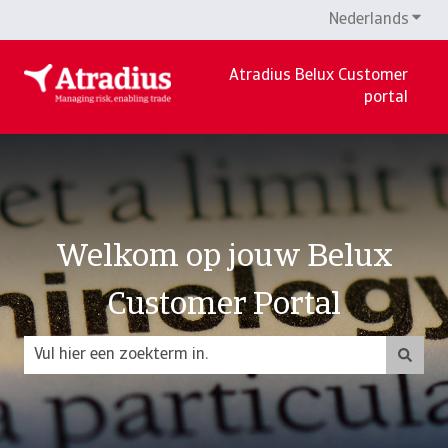
Nederlands
Subm
Atradius Belux Customer
portal
Welkom op jouw Belux
Customer Portal
Er zijn geen suggesties want het zoekveld is leeg.