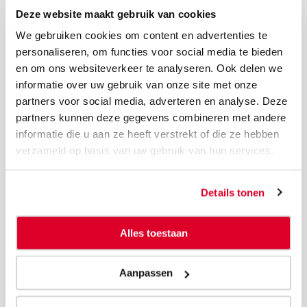
zonder wederzijdse instemming), maar ook is
Deze website maakt gebruik van cookies
bevestigd door een tweede bank, die bereid is de
We gebruiken cookies om content en advertenties te
betaling te doen aan de verkoper zodra aan de vereiste
personaliseren, om functies voor social media te bieden
documentaire voorwaarden is voldaan. Dit is vooral
en om ons websiteverkeer te analyseren. Ook delen we
belangrijk in internationale transacties waarbij de
verkoper mogelijk niet bekend is met de koper en zijn
informatie over uw gebruik van onze site met onze
betalingsgedrag en waarbij er potentieel risico op
partners voor social media, adverteren en analyse. Deze
wanbetaling bestaat.
partners kunnen deze gegevens combineren met andere
informatie die u aan ze heeft verstrekt of die ze hebben
Commercieel risico
verzameld op basis van uw gebruik van hun services.
Het risico van een verslechtering van de financiële
Details tonen
situatie of de kredietwaardigheid van een debiteur, wat
vaak leidt tot het niet nakomen van betalingen door of
zelfs tot de insolventie van deze debiteur.
Alles toestaan
Consignatie
Aanpassen
Consignatie is een zakelijke regeling waarbij een