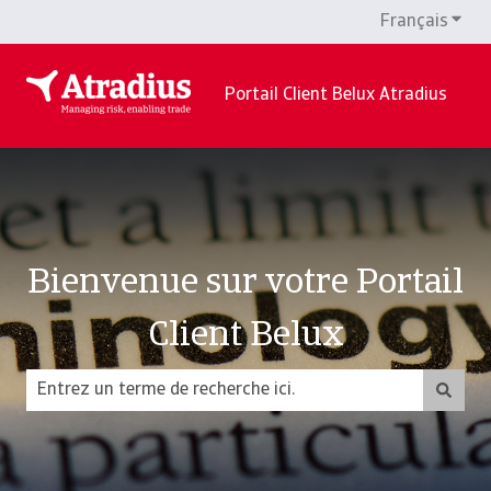
Français
Affic
Portail Client Belux Atradius
Bienvenue sur votre Portail
Client Belux
Il n'y a aucune suggestion car le champ de recherche est vide.