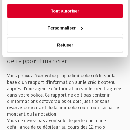
négatifs le concernant.
Tout autoriser
Si, à tout moment, une limite de crédit (y compris un
refus) est émise par Atradius, la limite de crédit établie
par l'auto-évaluation expirera. Sachez toutefois que, 12
Personnaliser
mois après la date de le refus, vous pouvez
reconstituer la couverture en non dénommé.
Refuser
Couverture en non dénommé sur base
de rapport financier
Vous pouvez fixer votre propre limite de crédit sur la
base d'un rapport d'information sur le crédit obtenu
auprès d'une agence d'information sur le crédit agréée
dans votre police. Ce rapport ne doit pas contenir
d'informations défavorables et doit justifier sans
réserve le montant de la limite de crédit requise par le
montant ou la notation.
Vous ne devez pas avoir subi de perte due à une
défaillance de ce débiteur au cours des 12 mois