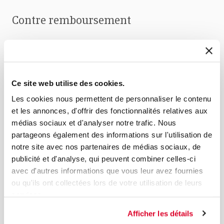
Contre remboursement
Une livraison pour laquelle le paiement est effectué à la
livraison des marchandises.
Couverture aveugle
Ce site web utilise des cookies.
Les cookies nous permettent de personnaliser le contenu
Voir :
Couverture en non dénommé
et les annonces, d'offrir des fonctionnalités relatives aux
médias sociaux et d'analyser notre trafic. Nous
Couverture en non dénommé
partageons également des informations sur l'utilisation de
notre site avec nos partenaires de médias sociaux, de
Lorsque c'est indiqué dans la liste des pays, vous
publicité et d'analyse, qui peuvent combiner celles-ci
pouvez fixer votre propre limite de crédit pour les
avec d'autres informations que vous leur avez fournies
débiteurs de ces pays jusqu'au montant de la limite de
ou qu'ils ont collectées lors de votre utilisation de leurs
crédit pour les débiteurs non dénommés spécifiée dans
services.
la police.
La condition est que vous ayez établi l'identité correcte
Afficher les détails
du débiteur et que vous ne disposiez pas d'éléments