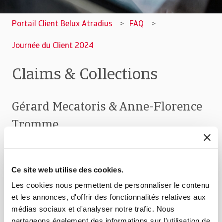
Portail Client Belux Atradius
FAQ
Journée du Client 2024
Claims & Collections
Gérard Mecatoris & Anne-Florence
Tromme
Sinistres et recouvrements : quelles actions prenons-
nous à la réception d’un dossier sinistre ? Qui fait quoi
Ce site web utilise des cookies.
et quand ? Quelles sont les solutions proposées par
notre service recouvrement ?
Les cookies nous permettent de personnaliser le contenu
et les annonces, d'offrir des fonctionnalités relatives aux
médias sociaux et d'analyser notre trafic. Nous
partageons également des informations sur l'utilisation de